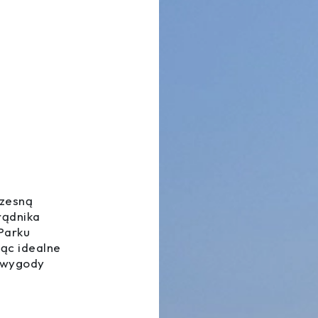
zesną
rądnika
Parku
jąc idealne
i wygody