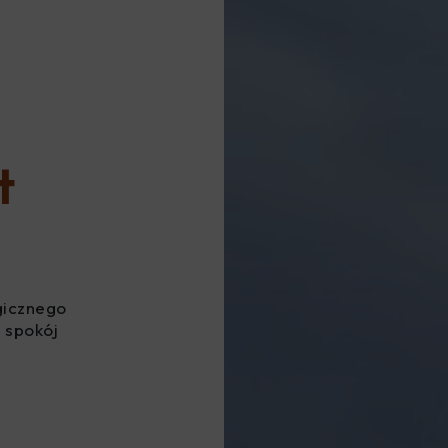
t
gicznego
 spokój