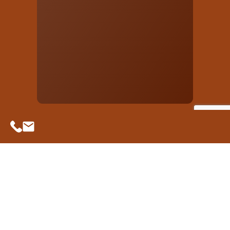
Realizujemy kameralne inwestycje w lokalizacjach
dobrze skomunikowanych z miastem,
a jednocześnie w pobliżu przyrody i terenów
rekreacyjnych. Stawiamy na ciekawą architekturę
i funkcjonalne układy mieszkań. Każdego dnia,