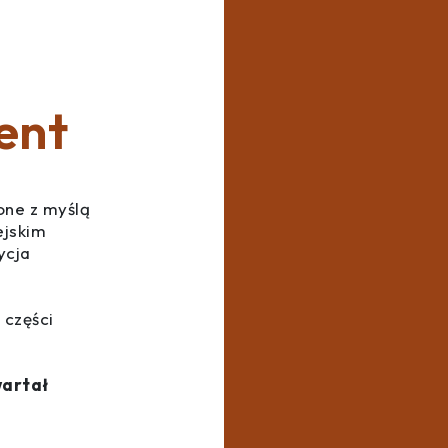
ent
one z myślą
ejskim
ycja
 części
wartał