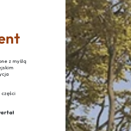
ent
one z myślą
ejskim
ycja
 części
wartał