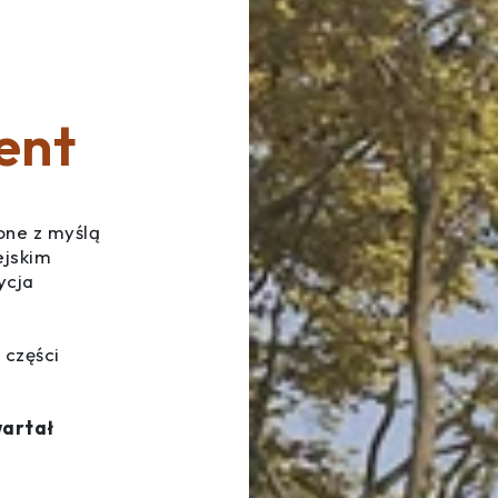
ent
one z myślą
ejskim
ycja
 części
wartał